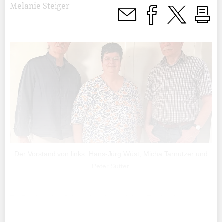
Melanie Steiger
Der Vorstand von links: Hans-Jürg Wüst, Micha Tarnutzer und
Peter Sutter.
Zu Beginn des Jahres formierte sich in Buchs die
Vereinigung für Freies Lernen (VFL). Am 30. Mai stellte