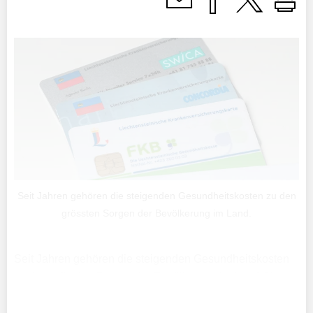
Seit Jahren gehören die steigenden Gesundheitskosten zu den
grössten Sorgen der Bevölkerung im Land.
Seit Jahren gehören die steigenden Gesundheitskosten
zu den grössten Sorgen der Bevölkerung im Land. Nun
geht aus dem Rechenschaftsbericht der Regierung von
2025 hervor, dass der staatliche Aufwand für die ...