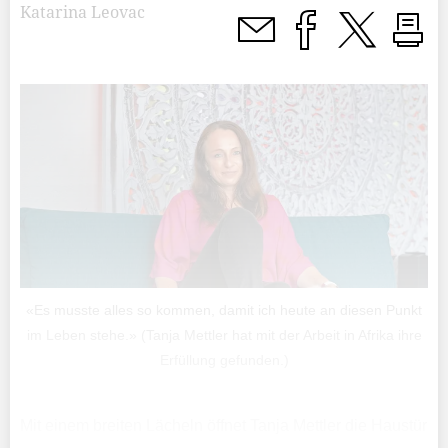
Katarina Leovac
«Es musste alles so kommen, damit ich heute an diesen Punkt
im Leben stehe.» (Tanja Mettler hat mit der Arbeit in Afrika ihre
Erfüllung gefunden.)
Mit einem breiten Lächeln öffnet Tanja Mettler die Haustür