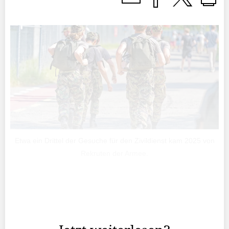
Etwa ein Drittel der Gesuche für den Zivildienst kam 2025 von
Rekruten der Armee.
Die Initiative «Keine 10-Millionen-Schweiz!» nimmt im
Abstimmungskampf grossen Raum ein. Andere Begeh­ren
gehen dagegen fast unter.