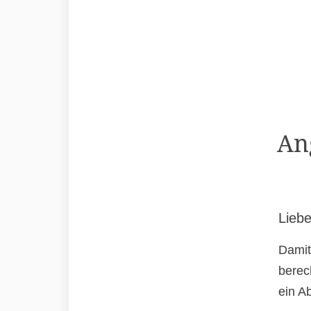
An
Liebe
Damit
berec
ein A