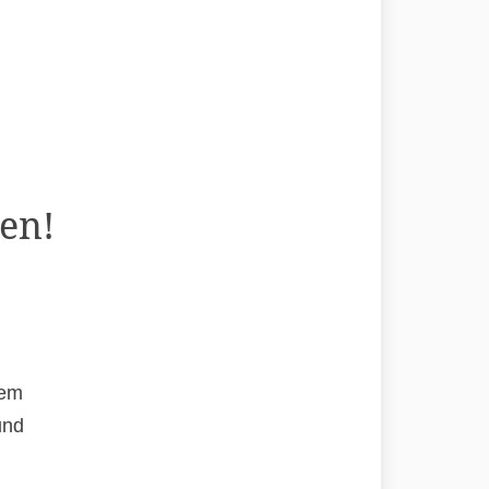
en!
rem
und