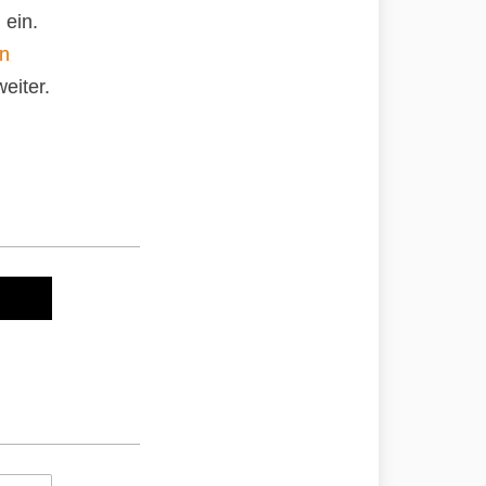
 ein.
an
eiter.