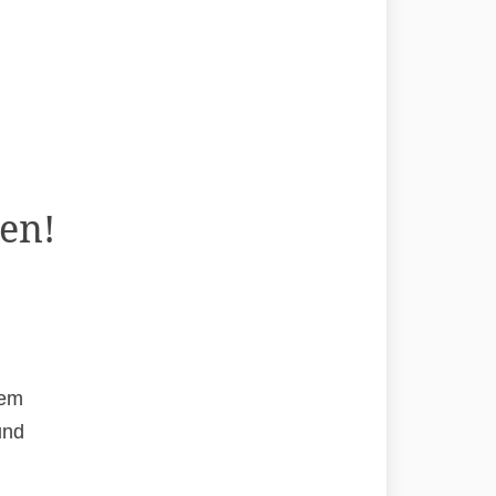
en!
rem
und