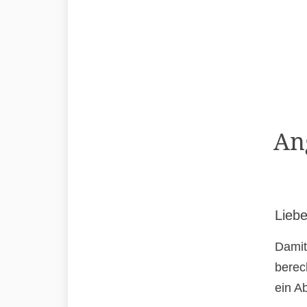
An
Liebe
Damit
berec
ein A