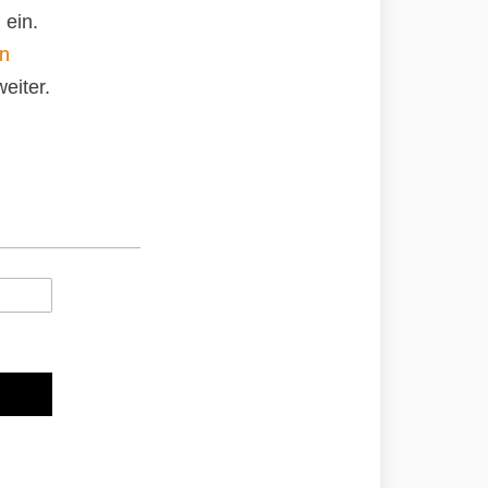
 ein.
an
eiter.