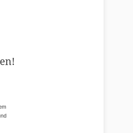
en!
rem
und