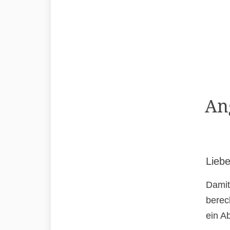
An
Liebe
Damit
berec
ein A