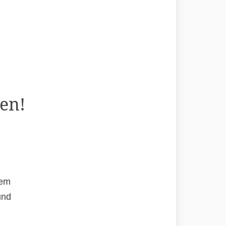
en!
rem
und