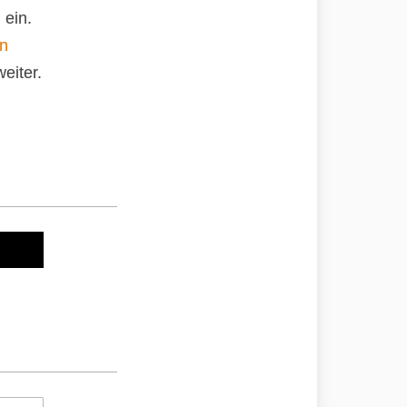
 ein.
an
eiter.