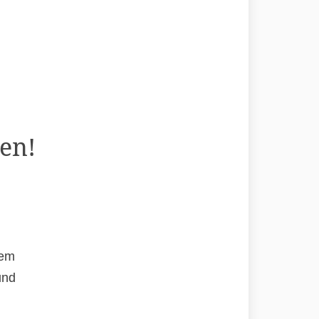
en!
rem
und