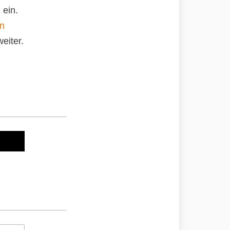
 ein.
an
eiter.