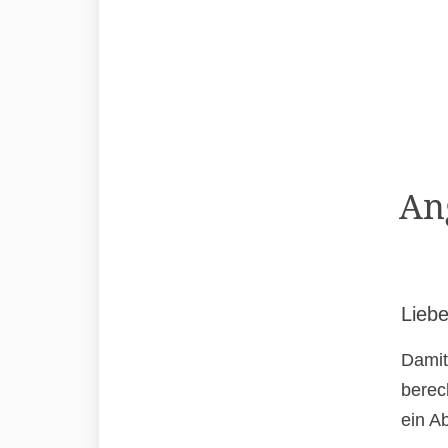
An
Liebe
Damit
berec
ein A