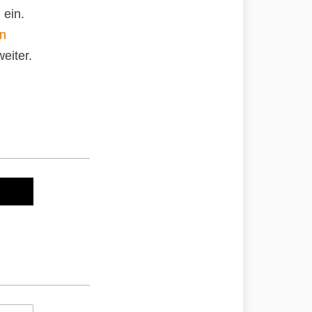
 ein.
an
eiter.