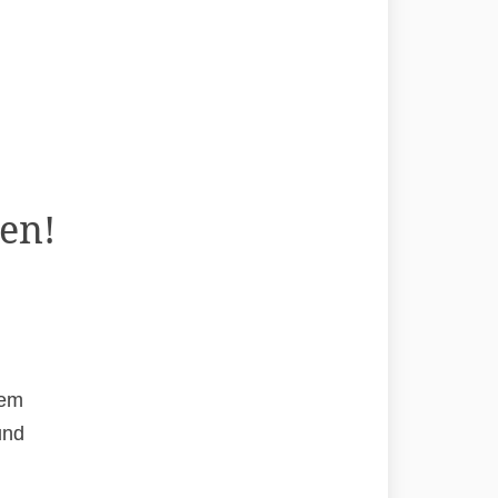
en!
rem
und