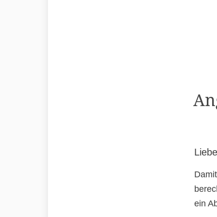
An
Liebe
Damit
berec
ein A